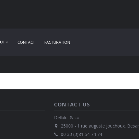
LUI
CONTACT
FACTURATION
CONTACT US
Dellalui & co
25000 - 1 rue auguste jouchoux, Besa
00 33 (3)81 54 74 74